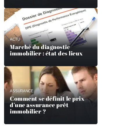
ACTU
Marché du diagnostic
immobilier : état des lieux
ASSURANCE
Comment se définit le prix
d’une assurance prêt
immobilier ?