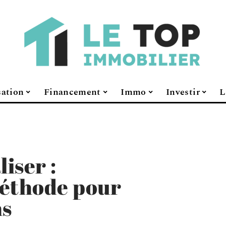
sation
Financement
Immo
Investir
L
liser :
méthode pour
ns