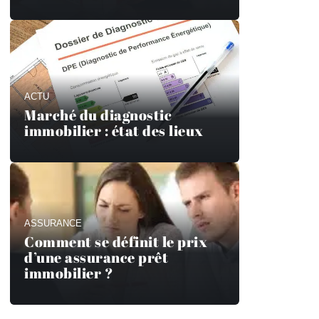
ACTU
Marché du diagnostic
immobilier : état des lieux
ASSURANCE
Comment se définit le prix
d’une assurance prêt
immobilier ?