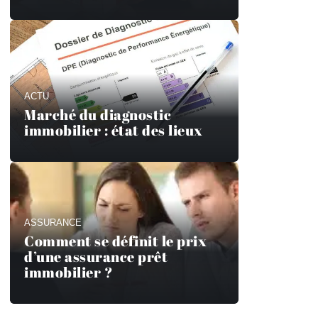
ACTU
Marché du diagnostic
immobilier : état des lieux
ASSURANCE
Comment se définit le prix
d’une assurance prêt
immobilier ?