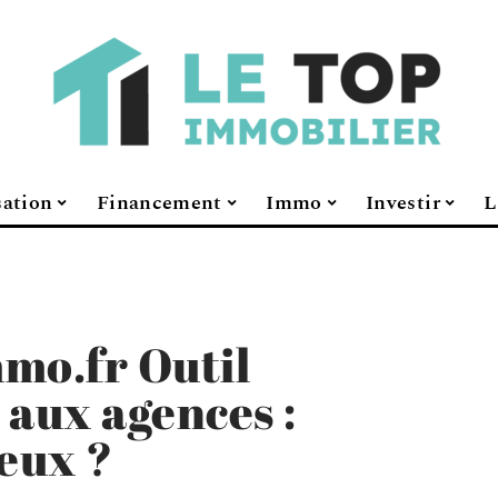
sation
Financement
Immo
Investir
L
mo.fr Outil
 aux agences :
ieux ?