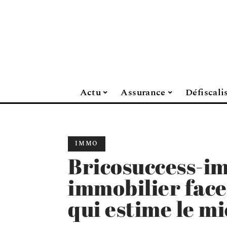
Actu
Assurance
Défiscali
IMMO
Bricosuccess-im
immobilier face
qui estime le m