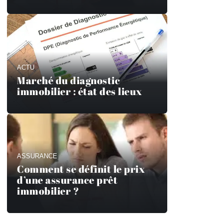
ACTU
Marché du diagnostic
immobilier : état des lieux
ASSURANCE
Comment se définit le prix
d’une assurance prêt
immobilier ?