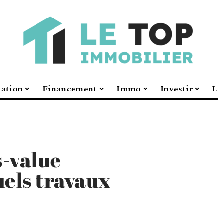
sation
Financement
Immo
Investir
L
s-value
uels travaux