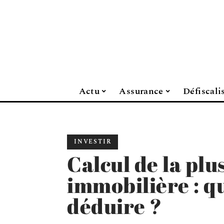
Actu
Assurance
Défiscali
INVESTIR
Calcul de la plu
immobilière : q
déduire ?