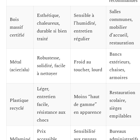
recommandés
Salles
Esthétique,
Sensible à
Bois
communes,
chaleureux,
l’humidité,
massif
mobilier
durable si bien
entretien
certifié
d’accueil,
traité
régulier
restauration
Bancs
Robustesse,
Métal
Froid au
extérieurs,
solidité, facile
(acier/alu)
toucher, lourd
chaises,
à nettoyer
armoires
Léger,
Restauration
entretien
Moins “haut
Plastique
scolaire,
facile,
de gamme”
recyclé
sièges
résistance aux
en apparence
empilables
chocs
Prix
Sensibilité
Bureaux
Mélaminé
accessible,
aux rayures,
administratifs,