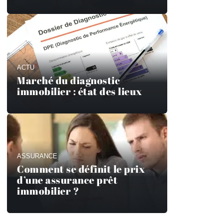
ACTU
Marché du diagnostic
immobilier : état des lieux
ASSURANCE
Comment se définit le prix
d’une assurance prêt
immobilier ?