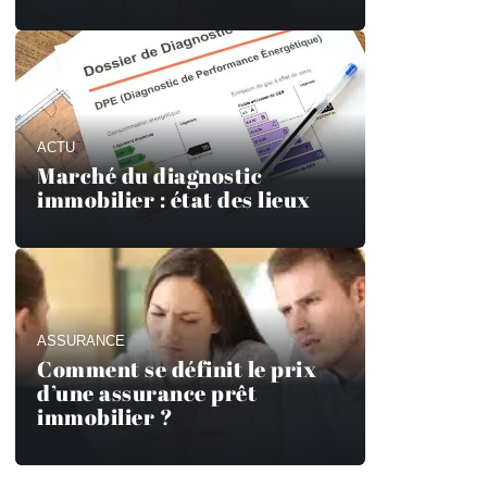
ACTU
Marché du diagnostic
immobilier : état des lieux
ASSURANCE
Comment se définit le prix
d’une assurance prêt
immobilier ?